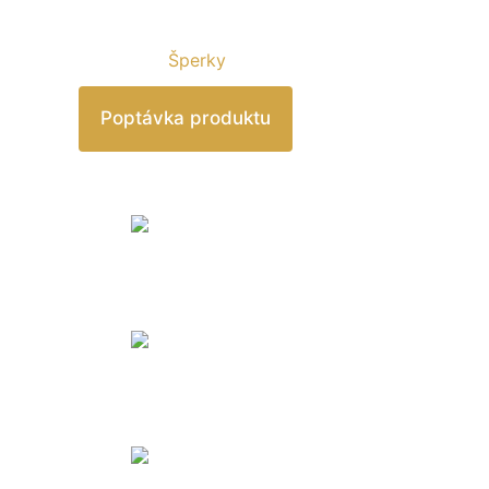
hodnotný dar.
Kategorie:
Šperky
Související produkty
Šperky
DIAMANTOVÝ PŘÍVĚSEK VE TVARU SRDC
150 000,00
Kč
Šperky
ZLATÁ MINAUDIÉRE KABELKA S DIAMANTY
950 000,00
Kč
Šperky