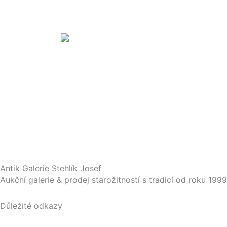
MONUMENTÁLNÍ DIAMANTOVÝ PŘÍVĚS S 1
330 000,00
Kč
Šperky
DIAMANTOVÝ PRSTEN S KVĚTINOVÝM M
65 000,00
Kč
Antik Galerie Stehlík Josef
Aukční galerie & prodej starožitností s tradicí od roku 1999
Důležité odkazy
GDPR