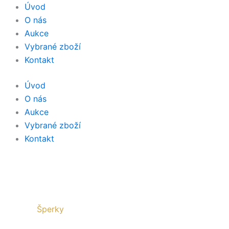
Přeskočit
Úvod
na
O nás
obsah
Aukce
Vybrané zboží
Kontakt
Úvod
O nás
Aukce
Vybrané zboží
Kontakt
Šperky
LUXUSNÍ PRSTEN S PŘÍRODNÍM DIAMA