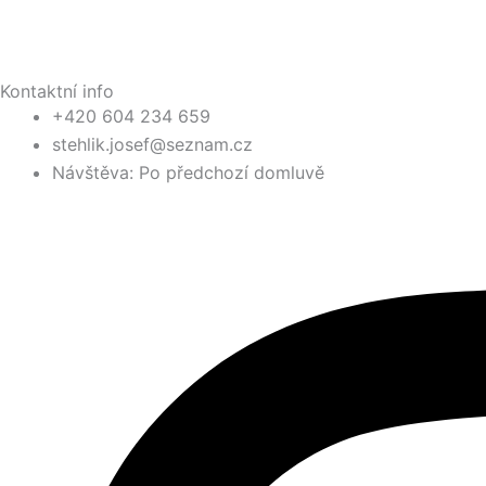
Cookies
Kontakt
Kontaktní info
+420 604 234 659
stehlik.josef@seznam.cz
Návštěva: Po předchozí domluvě