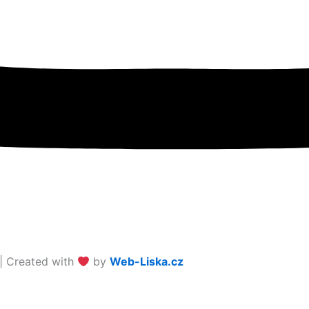
| Created with
by
Web-Liska.cz